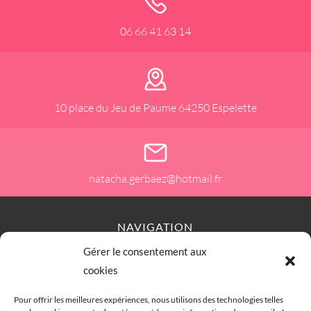
06 66 41 63 14
10 place du Jeu de Paume 64250 Espelette
natacha.gerbaez@hotmail.fr
NAVIGATION
Gérer le consentement aux
Accueil
Contact
Plan du site
Secteurs
cookies
Mentions légales
Pour offrir les meilleures expériences, nous utilisons des technologies telles