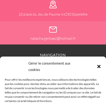
10 place du Jeu de Paume 64250 Espelette
natacha.gerbaez@hotmail.fr
NAVIGATION
Gérer le consentement aux
Accueil
Contact
Plan du site
Secteurs
cookies
Mentions légales
Pour offrir les meilleures expériences, nous utilisons des technologies telles
que les cookies pour stocker et/ou accéder aux informations des appareils. Le
fait de consentir à ces technologies nous permettra de traiter des données
telles que le comportement de navigation ou les ID uniques sur ce site. Le fait de
RÉALISATION
ne pas consentir ou de retirer son consentement peut avoir un effet négatif sur
certaines caractéristiques et fonctions.